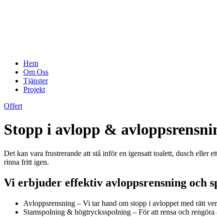
Hem
Om Oss
Tjänster
Projekt
Offert
Stopp i avlopp & avloppsrensni
Det kan vara frustrerande att stå inför en igensatt toalett, dusch eller 
rinna fritt igen.
Vi erbjuder effektiv avloppsrensning och s
Avloppsrensning – Vi tar hand om stopp i avloppet med rätt verk
Stamspolning & högtrycksspolning – För att rensa och rengöra av