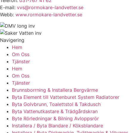
Telefon:
031-767 41 62
E-mail:
vvs@rormokare-landvetter.se
Webb:
www.rormokare-landvetter.se
Navigering
Hem
Om Oss
Tjänster
Hem
Om Oss
Tjänster
Brunnsborrning & Installera Bergvärme
Byta Element till Vattenburet System Radiatorer
Byta Golvbrunn, Toalettstol & Takdusch
Byta Vattenutkastare & Trädgårdskran
Byte Rörledningar & Bilning Avloppsrör
Installera / Byta Blandare / Köksblandare
Installera / Byta Diskmaskin, Tvättmaskin & Vitvaror