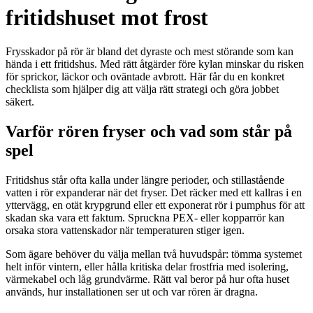
fritidshuset mot frost
Frysskador på rör är bland det dyraste och mest störande som kan
hända i ett fritidshus. Med rätt åtgärder före kylan minskar du risken
för sprickor, läckor och oväntade avbrott. Här får du en konkret
checklista som hjälper dig att välja rätt strategi och göra jobbet
säkert.
Varför rören fryser och vad som står på
spel
Fritidshus står ofta kalla under längre perioder, och stillastående
vatten i rör expanderar när det fryser. Det räcker med ett kallras i en
yttervägg, en otät krypgrund eller ett exponerat rör i pumphus för att
skadan ska vara ett faktum. Spruckna PEX- eller kopparrör kan
orsaka stora vattenskador när temperaturen stiger igen.
Som ägare behöver du välja mellan två huvudspår: tömma systemet
helt inför vintern, eller hålla kritiska delar frostfria med isolering,
värmekabel och låg grundvärme. Rätt val beror på hur ofta huset
används, hur installationen ser ut och var rören är dragna.