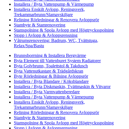
Installera / Byta Vattenpump & Värmepump
Installera Enskilt Avlopp, Reningsverk,
Trekammarbrunn/Slamavskiljare
Relining Rörledningar & Renovera Avloppsrör
Stambyte & Stamrenovering
Stamspolning & Spola Avlopp med Högtrycksspolning
Stopp i Avlopp & Avloppsrensning
Våtrumsrenovering: Badrum, WC, Tvättstuga,
Relax/Spa/Bastu
Brunnsborrning & Installera Bergvärme
Byta Element till Vattenburet System Radiatorer
Byta Golvbrunn, Toalettstol & Takdusch
Byta Vattenutkastare & Trädgårdskran
Byte Rörledningar & Bilning Avloppsrör
Installera / Byta Blandare / Köksblandare
Installera / Byta Diskmaskin, Tvättmaskin & Vitvaror
Installera / Byta Varmvattenberedare
Installera / Byta Vattenpump & Värmepump
Installera Enskilt Avlopp, Reningsverk,
Trekammarbrunn/Slamavskiljare
Relining Rörledningar & Renovera Avloppsrör
Stambyte & Stamrenovering
Stamspolning & Spola Avlopp med Högtrycksspolning
Stopp i Avlopp & Avloppsrensning