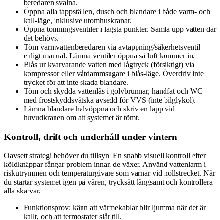
beredaren svalna.
Öppna alla tappställen, dusch och blandare i både varm- och
kall-läge, inklusive utomhuskranar.
Öppna tömningsventiler i lägsta punkter. Samla upp vatten där
det behövs.
Töm varmvattenberedaren via avtappning/säkerhetsventil
enligt manual. Lämna ventiler öppna så luft kommer in.
Blås ur kvarvarande vatten med lågtryck (försiktigt) via
kompressor eller våtdammsugare i blås-läge. Överdriv inte
trycket för att inte skada blandare.
Töm och skydda vattenlås i golvbrunnar, handfat och WC
med frostskyddsvätska avsedd för VVS (inte bilglykol).
Lämna blandare halvöppna och skriv en lapp vid
huvudkranen om att systemet är tömt.
Kontroll, drift och underhåll under vintern
Oavsett strategi behöver du tillsyn. En snabb visuell kontroll efter
köldknäppar fångar problem innan de växer. Använd vattenlarm i
riskutrymmen och temperaturgivare som varnar vid nollstrecket. När
du startar systemet igen på våren, trycksätt långsamt och kontrollera
alla skarvar.
Funktionsprov: känn att värmekablar blir ljumma när det är
kallt, och att termostater slår till.