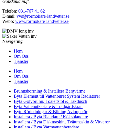
Gökskulla.m.fl.
Telefon:
031-767 41 62
E-mail:
vvs@rormokare-landvetter.se
Webb:
www.rormokare-landvetter.se
Navigering
Hem
Om Oss
Tjänster
Hem
Om Oss
Tjänster
Brunnsborrning & Installera Bergvärme
Byta Element till Vattenburet System Radiatorer
Byta Golvbrunn, Toalettstol & Takdusch
Byta Vattenutkastare & Trädgårdskran
Byte Rörledningar & Bilning Avloppsrör
Installera / Byta Blandare / Köksblandare
Installera / Byta Diskmaskin, Tvättmaskin & Vitvaror
Installera / Byta Varmvattenberedare