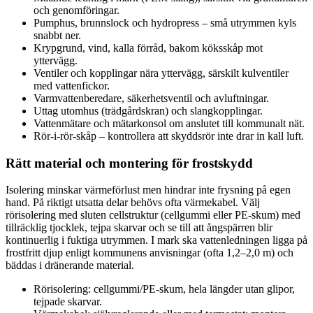
och genomföringar.
Pumphus, brunnslock och hydropress – små utrymmen kyls
snabbt ner.
Krypgrund, vind, kalla förråd, bakom köksskåp mot
yttervägg.
Ventiler och kopplingar nära yttervägg, särskilt kulventiler
med vattenfickor.
Varmvattenberedare, säkerhetsventil och avluftningar.
Uttag utomhus (trädgårdskran) och slangkopplingar.
Vattenmätare och mätarkonsol om anslutet till kommunalt nät.
Rör-i-rör-skåp – kontrollera att skyddsrör inte drar in kall luft.
Rätt material och montering för frostskydd
Isolering minskar värmeförlust men hindrar inte frysning på egen
hand. På riktigt utsatta delar behövs ofta värmekabel. Välj
rörisolering med sluten cellstruktur (cellgummi eller PE-skum) med
tillräcklig tjocklek, tejpa skarvar och se till att ångspärren blir
kontinuerlig i fuktiga utrymmen. I mark ska vattenledningen ligga på
frostfritt djup enligt kommunens anvisningar (ofta 1,2–2,0 m) och
bäddas i dränerande material.
Rörisolering: cellgummi/PE-skum, hela längder utan glipor,
tejpade skarvar.