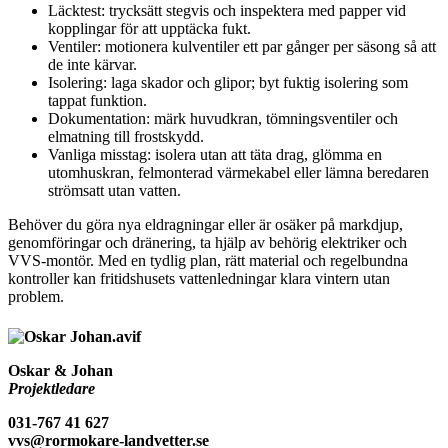
Läcktest: trycksätt stegvis och inspektera med papper vid
kopplingar för att upptäcka fukt.
Ventiler: motionera kulventiler ett par gånger per säsong så att
de inte kärvar.
Isolering: laga skador och glipor; byt fuktig isolering som
tappat funktion.
Dokumentation: märk huvudkran, tömningsventiler och
elmatning till frostskydd.
Vanliga misstag: isolera utan att täta drag, glömma en
utomhuskran, felmonterad värmekabel eller lämna beredaren
strömsatt utan vatten.
Behöver du göra nya eldragningar eller är osäker på markdjup,
genomföringar och dränering, ta hjälp av behörig elektriker och
VVS-montör. Med en tydlig plan, rätt material och regelbundna
kontroller kan fritidshusets vattenledningar klara vintern utan
problem.
Oskar & Johan
Projektledare
031-767 41 627
vvs@rormokare-landvetter.se