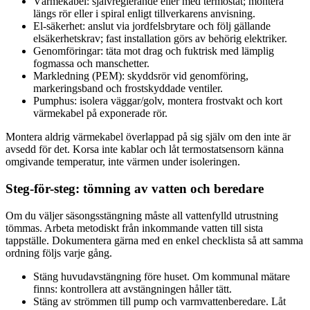
Värmekabel: självreglerande eller med termostat; montera
längs rör eller i spiral enligt tillverkarens anvisning.
El-säkerhet: anslut via jordfelsbrytare och följ gällande
elsäkerhetskrav; fast installation görs av behörig elektriker.
Genomföringar: täta mot drag och fuktrisk med lämplig
fogmassa och manschetter.
Markledning (PEM): skyddsrör vid genomföring,
markeringsband och frostskyddade ventiler.
Pumphus: isolera väggar/golv, montera frostvakt och kort
värmekabel på exponerade rör.
Montera aldrig värmekabel överlappad på sig själv om den inte är
avsedd för det. Korsa inte kablar och låt termostatsensorn känna
omgivande temperatur, inte värmen under isoleringen.
Steg-för-steg: tömning av vatten och beredare
Om du väljer säsongsstängning måste all vattenfylld utrustning
tömmas. Arbeta metodiskt från inkommande vatten till sista
tappställe. Dokumentera gärna med en enkel checklista så att samma
ordning följs varje gång.
Stäng huvudavstängning före huset. Om kommunal mätare
finns: kontrollera att avstängningen håller tätt.
Stäng av strömmen till pump och varmvattenberedare. Låt