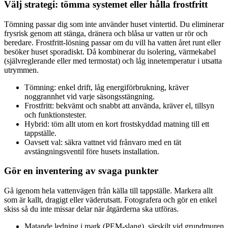
Välj strategi: tömma systemet eller hålla frostfritt
Tömning passar dig som inte använder huset vintertid. Du eliminerar
frysrisk genom att stänga, dränera och blåsa ur vatten ur rör och
beredare. Frostfritt-lösning passar om du vill ha vatten året runt eller
besöker huset sporadiskt. Då kombinerar du isolering, värmekabel
(självreglerande eller med termostat) och låg innetemperatur i utsatta
utrymmen.
Tömning: enkel drift, låg energiförbrukning, kräver
noggrannhet vid varje säsongsstängning.
Frostfritt: bekvämt och snabbt att använda, kräver el, tillsyn
och funktionstester.
Hybrid: töm allt utom en kort frostskyddad matning till ett
tappställe.
Oavsett val: säkra vattnet vid frånvaro med en tät
avstängningsventil före husets installation.
Gör en inventering av svaga punkter
Gå igenom hela vattenvägen från källa till tappställe. Markera allt
som är kallt, dragigt eller väderutsatt. Fotografera och gör en enkel
skiss så du inte missar delar när åtgärderna ska utföras.
Matande ledning i mark (PEM-slang), särskilt vid grundmuren