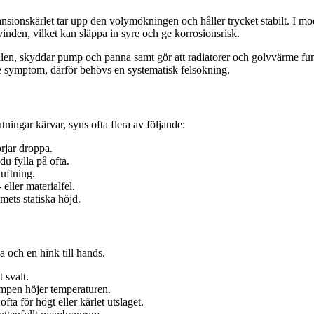
ansionskärlet tar upp den volymökningen och håller trycket stabilt. I
 vinden, vilket kan släppa in syre och ge korrosionsrisk.
entilen, skyddar pump och panna samt gör att radiatorer och golvvärme 
nde symptom, därför behövs en systematisk felsökning.
tningar kärvar, syns ofta flera av följande:
rjar droppa.
du fylla på ofta.
uftning.
eller materialfel.
mets statiska höjd.
a och en hink till hands.
 svalt.
umpen höjer temperaturen.
fta för högt eller kärlet utslaget.