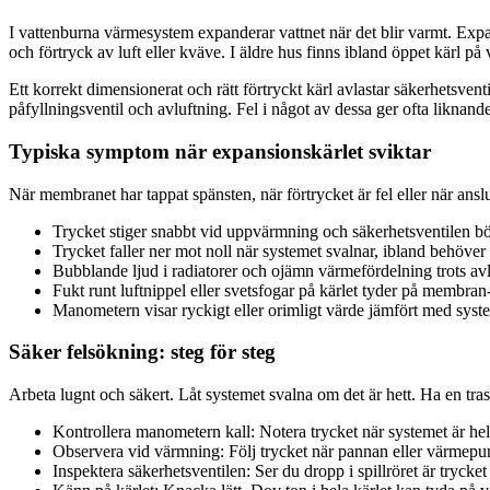
I vattenburna värmesystem expanderar vattnet när det blir varmt. Exp
och förtryck av luft eller kväve. I äldre hus finns ibland öppet kärl på
Ett korrekt dimensionerat och rätt förtryckt kärl avlastar säkerhetsv
påfyllningsventil och avluftning. Fel i något av dessa ger ofta likna
Typiska symptom när expansionskärlet sviktar
När membranet har tappat spänsten, när förtrycket är fel eller när anslu
Trycket stiger snabbt vid uppvärmning och säkerhetsventilen bö
Trycket faller ner mot noll när systemet svalnar, ibland behöver 
Bubblande ljud i radiatorer och ojämn värmefördelning trots avl
Fukt runt luftnippel eller svetsfogar på kärlet tyder på membran- 
Manometern visar ryckigt eller orimligt värde jämfört med syste
Säker felsökning: steg för steg
Arbeta lugnt och säkert. Låt systemet svalna om det är hett. Ha en tras
Kontrollera manometern kall: Notera trycket när systemet är helt
Observera vid värmning: Följ trycket när pannan eller värmep
Inspektera säkerhetsventilen: Ser du dropp i spillröret är trycket o